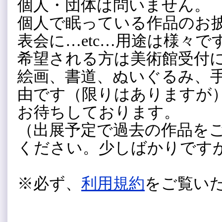
個人
・団体は問いません。
個人で眠っている作品のお
表会に…etc…用途は様々で
希望される方は美術館受付
絵画、書道、ぬ
いぐるみ、
由です（限りはありますが
お待ちしております。
（出展予定で過去の作品を
ください。少しばかりです
※必ず、
利用規約
をご覧い