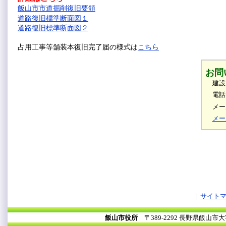
飯山市市道掘削復旧要領
道路復旧標準断面図１
道路復旧標準断面図２
占用工事等舗装本復旧完了届の様式は
こちら
お問
建設
電話
メール
メー
サイト
飯山市役所
〒389-2292 長野県飯山