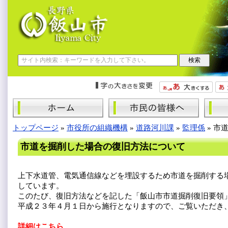
トップページ
»
市役所の組織機構
»
道路河川課
»
監理係
»
市
市道を掘削した場合の復旧方法について
上下水道管、電気通信線などを埋設するため市道を掘削する
しています。
このたび、復旧方法などを記した「飯山市市道掘削復旧要領
平成２３年４月１日から施行となりますので、ご覧いただき
詳細はこちら