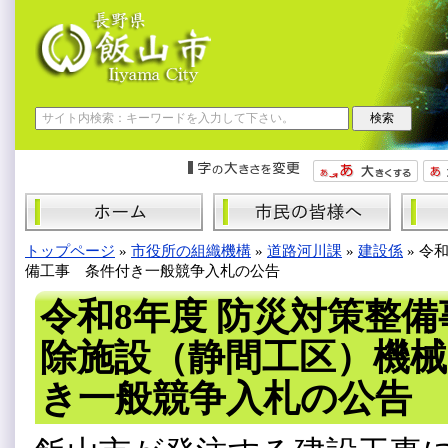
トップページ
»
市役所の組織機構
»
道路河川課
»
建設係
»
令和
備工事 条件付き一般競争入札の公告
令和8年度 防災対策整備
除施設（静間工区）機械
き一般競争入札の公告