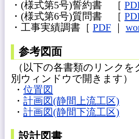
・(様式第5号)誓約書 ［
PD
・(様式第6号)質問書 ［
PD
・工事実績調書［
PDF
｜
wo
参考図面
（以下の各書類のリンクをク
別ウィンドウで開きます）
・
位置図
・
計画図(静間上流工区)
・
計画図(静間下流工区)
設計図書