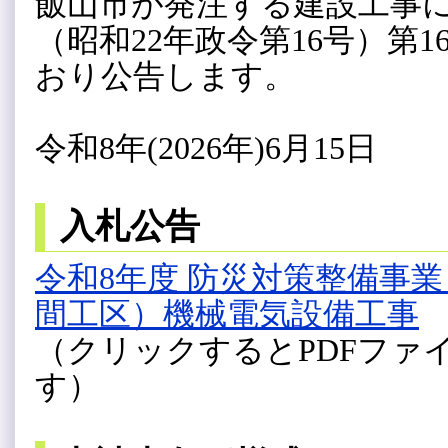
飯山市が発注する建設工事
（昭和22年政令第16号）第
おり公告します。
令和8年(2026年)6月15日
入札公告
令和8年度 防災対策整備事
間工区）機械電気設備工事
（クリックするとPDFファ
す）