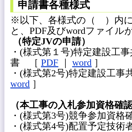
申請書各種様式
※以下、各様式の（ ）内
と、PDF及びwordファイ
（特定JVの申請）
・(様式第１号)特定建設工
書 ［
PDF
｜
word
］
・(様式第2号)特定建設工
word
］
（本工事の入札参加資格確
・(様式第3号)競争参加資
・(様式第4号)配置予定技術