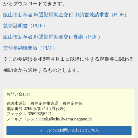
からダウンロードできます。
飯山市新卒者JR通勤補助金交付 申請書兼請求書（PDF）
就労証明書（PDF）
飯山市新卒者JR通勤補助金交付要綱（PDF)
交付要綱概要版（PDF）
※この要綱は令和6年４月１日以降に生ずる定期券に関わる
補助金から適用するものとします。
お問い合わせ
建設水道部 移住定住推進課 移住定住係
電話番号:0269(67)0740（課代表）
ファックス:0269(62)6221
メールアドレス：ijuteiju@city.iiyama.nagano.jp
メールでのお問い合わせはこちら