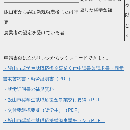
る
還した奨学金額
飯山市から認定新規就農者または特
以
定
と
農業者の認定を受けている者
す
申請書類は次のリンクからダウンロードできます。
・飯山市奨学生就職応援金事業交付申請書兼請求書・同意
書兼誓約書・就労証明書（PDF）
・就労証明書の補足資料
・飯山市奨学生就職応援金事業交付要綱（PDF）
・交付要綱概要版（奨学生）（PDF）
・飯山市奨学生就職応援補助事業チラシ（PDF）