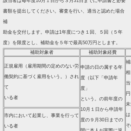
該当者は毎年度10月１日から３月31日までに申請書と必要
書類を提出してください。審査を行い、適当と認めた場合
補
助金を交付します。申請は1年度につき１回、５回（５年
度）を限度とし、補助金を５年で最高50万円とします。
補助対象者
補助対象経費
補
正規雇用（雇用期間の定めのない労
申請の日の属する年
相
働契約に基づく雇用をいう。）され
度（以下「申請年
当
て
度」
円
いる者
という。の前年度の
未
10月１日から申請年
は
市内において起業し、事業を行って
度の９月30日までの
そ
いる者
間に本人が実際に返