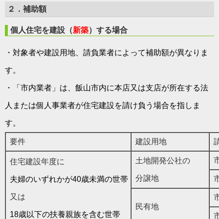
２．補助額
個人住宅を建設（
新築
）する場合
・対象者や建設用地、請負業者によって補助額が異なりま
す。
・
「市内業者」は、飯山市内に本店又は支店が所在する法
人または個人事業者が住宅建設を請け負う場合を指しま
す。
要件
建設用地
請
市
土地開発公社の
住宅建設年度に
分譲地
市
夫婦のいずれかが40歳未満の世帯
又は
市
民有地
18歳以下の扶養親族を含む世帯
市