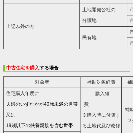
市
土地開発公社の
分譲地
市
上記以外の方
市
民有地
市
中古住宅を購入
する
場合
対象者
補助対象経費
補
住宅購入年度に
購入経
夫婦のいずれかが40歳未満の世帯
費
補
又は
※購入時に付随す
２
18歳以下の扶養親族を含む世帯
る土地代及び改修