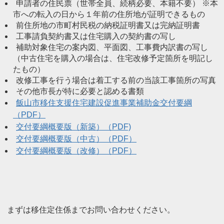
申請者の住民票（世帯全員、続柄必要、本籍不要） ※本
市への転入の日から１年前の住所地が証明できるもの
前住所地の市町村民税の納税証明書又は完納証明書
工事請負契約書又は住宅購入の契約書の写し
補助対象住宅の案内図、平面図、工事費内訳書の写し
（中古住宅を購入の場合は、住宅改修予定箇所を明記し
たもの）
改修工事を行う場合は着工する前の当該工事箇所の写真
その他市長が特に必要と認める書類
飯山市移住支援住宅建設促進事業補助金交付要綱
（PDF）
交付要綱概要版（新築）（PDF)
交付要綱概要版（中古）（PDF）
交付要綱概要版（改修）（PDF）
まずは移住定住係までお問い合わせください。