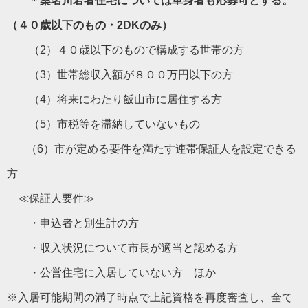
＊桑名川若者住宅については
単身者も応募可とする。
（４０歳以下のもの・2DKのみ）
（2）４０歳以下のもので構成する世帯の方
（3）世帯総収入額が８００万円以下の方
（4）将来にわたり飯山市に居住する方
（5）市税等を滞納していないもの
（6）市が定める要件を満たす連帯保証人を設定できる
方
≪保証人要件≫
・申込者と別生計の方
・収入状況について市長が適当と認める方
・公営住宅に入居していない方 ほか
※入居可能期間の満了時点で上記資格を再度審査し、全て