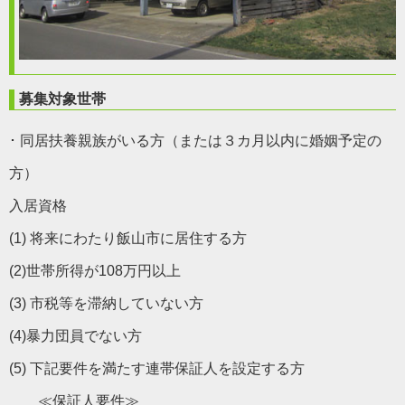
募集対象世帯
･ 同居扶養親族がいる方（または３カ月以内に婚姻予定の
方）
入居資格
(1) 将来にわたり飯山市に居住する方
(2)世帯所得が108万円以上
(3) 市税等を滞納していない方
(4)暴力団員でない方
(5) 下記要件を満たす連帯保証人を設定する方
≪保証人要件≫