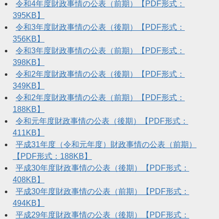
令和4年度財政事情の公表（前期）【PDF形式：
395KB】
令和3年度財政事情の公表（後期）【PDF形式：
356KB】
令和3年度財政事情の公表（前期）【PDF形式：
398KB】
令和2年度財政事情の公表（後期）【PDF形式：
349KB】
令和2年度財政事情の公表（前期）【PDF形式：
188KB】
令和元年度財政事情の公表（後期）【PDF形式：
411KB】
平成31年度（令和元年度）財政事情の公表（前期）
【PDF形式：188KB】
平成30年度財政事情の公表（後期）【PDF形式：
408KB】
平成30年度財政事情の公表（前期）【PDF形式：
494KB】
平成29年度財政事情の公表（後期）【PDF形式：