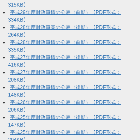
315KB】
平成29年度財政事情の公表（前期）【PDF形式：
334KB】
平成28年度財政事業の公表（後期）【PDF形式：
264KB】
平成28年度財政事情の公表（前期）【PDF形式：
335KB】
平成27年度財政事情の公表（後期）【PDF形式：
416KB】
平成27年度財政事情の公表（前期）【PDF形式：
208KB】
平成26年度財政事情の公表（後期）【PDF形式：
148KB】
平成26年度財政事情の公表（前期）【PDF形式：
206KB】
平成25年度財政事情の公表（後期）【PDF形式：
147KB】
平成25年度財政事情の公表（前期）【PDF形式：
204KB】