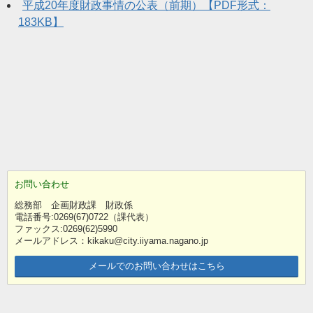
平成20年度財政事情の公表（前期）【PDF形式：
183KB】
お問い合わせ
総務部 企画財政課 財政係
電話番号:0269(67)0722（課代表）
ファックス:0269(62)5990
メールアドレス：kikaku@city.iiyama.nagano.jp
メールでのお問い合わせはこちら