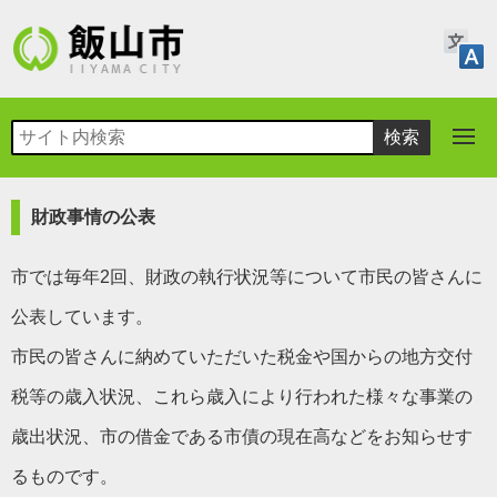
財政事情の公表
市では毎年2回、財政の執行状況等について市民の皆さんに
公表しています。
市民の皆さんに納めていただいた税金や国からの地方交付
税等の歳入状況、これら歳入により行われた様々な事業の
歳出状況、市の借金である市債の現在高などをお知らせす
るものです。