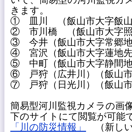
きます。
① 皿川 （飯山市大字飯
② 市川橋 （飯山市大字
③ 今井（飯山市大字常郷
④ 宮沢（飯山市大字蓮地
⑤ 中町（飯山市大字静間
⑥ 戸狩（広井川）（飯山
⑦ 戸狩（日光川）（飯山
簡易型河川監視カメラの画
下のサイトにて閲覧が可能
「川の防災情報」
（新しい