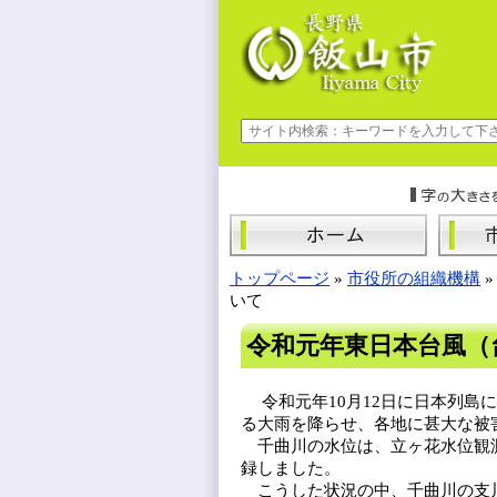
トップページ
»
市役所の組織機構
いて
令和元年東日本台風（
令和元年10月12日に日本列島
る大雨を降らせ、各地に甚大な被
千曲川の水位は、立ヶ花水位観測所
録しました。
こうした状況の中、千曲川の支川