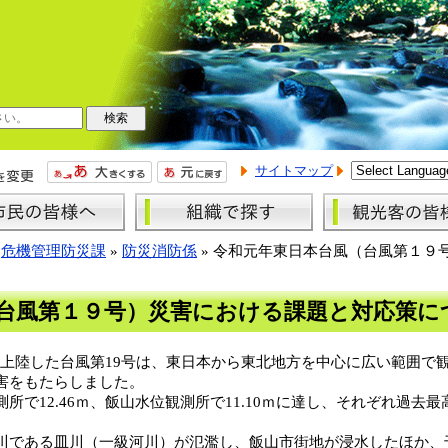
サイトマップ
»
危機管理防災課
»
防災消防係
»
令和元年東日本台風（台風第１９
台風第１９号）災害における課題と対応策に
に上陸した台風第19号は、東日本から東北地方を中心に広い範囲で
害をもたらしました。
で12.46ｍ、飯山水位観測所で11.10ｍに達し、それぞれ過去
である皿川（一級河川）が氾濫し、飯山市街地が浸水したほか、