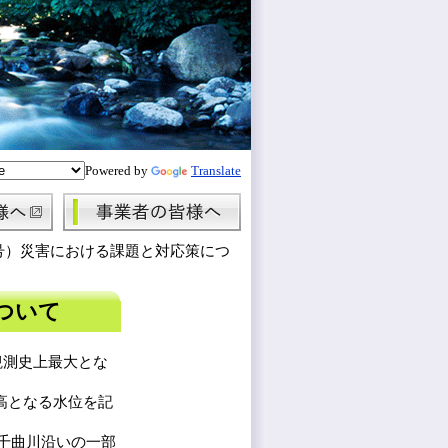
Powered by
Translate
号）災害における課題と対応策につ
ついて
観測史上最大とな
最高となる水位を記
千曲川沿いの一部