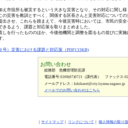
。
え市役所も被災するという大きな災害となり、その対応に関し様
この災害を教訓とすべく、関係する区長さんと災害対応についての
提出させ、これらを踏まえて、今後災害時においては、市民の安全
できるよう、課題と対応策を取りまとめました。
しを行ったもののほか、今後他機関と調整を図るもの並びに実施
す。
号）災害における課題と対応策（PDF133KB)
お問い合わせ
総務部 危機管理防災課
電話番号:0269(67)0721（課代表）
ファックス:026
メールアドレス：kikikanri@city.iiyama.nagano.jp
メールでのお問い合わせはこちら
サイトマップ
リンクについて
個人情報の取り