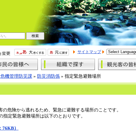
サイトマップ
»
危機管理防災課
»
防災消防係
»
指定緊急避難場所
害の危険から逃れるため、緊急に避難する場所のことです。
在の指定緊急避難場所は以下のとおりです。
76KB）