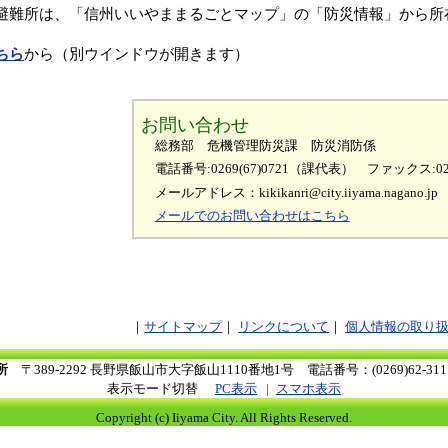
避難所は、「信州いいやままるごとマップ」の「防災情報」から所
ちら
から（別ウインドウが開きます）
お問い合わせ
総務部 危機管理防災課 防災消防係
電話番号:0269(67)0721（課代表）
ファックス:026
メールアドレス：kikikanri@city.iiyama.nagano.jp
メールでのお問い合わせはこちら
サイトマップ
リンクについて
個人情報の取り
所
〒389-2292 長野県飯山市大字飯山1110番地1号
電話番号：(0269)62-3
表示モード切替
PC表示
スマホ表示
Copyright (c) Iiyama City. All Rights Reserved.