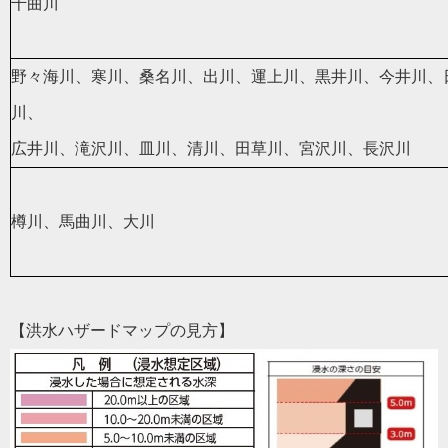
千曲川
野々海川、寒川、桑名川、出川、運上川、黒井川、今井川、
川、
広井川、滝沢川、皿川、清川、田草川、宮沢川、長沢川
樽川、馬曲川、大川
【洪水ハザードマップの見方】