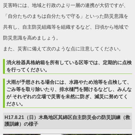
災害時には、地域と行政のより一層の連携が大切ですが、
「自分たちのまちは自分たちで守る」といった防災意識を
共有し、自主防災組織等を組織するなど、日頃から地域で
防災意識を高めましょう。
また、災害に備えて次のような点に注意してください。
消火栓器具格納箱を所有している区等では、定期的に点検
を
行っ
てください。
大雨が予想される場合には、水路やため池等を点検して、
ごみ等
を
取り除いたり、排水樋門を開けるなどし、みんな
が それぞれの立場
で
災害を未然に防ぎ、減災に努めてく
ださい。
H17.8.21（日）木島地区其綿区自主防災会の防災訓練（救
護訓練）の様子