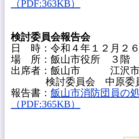
（PDF:363KB）
検討委員会報告会
日 時：令和４年１２月２
場 所：飯山市役所 ３階
出席者：飯山市 江沢市
検討委員会 中原委員
報告書：
飯山市消防団員の
（PDF:365KB）