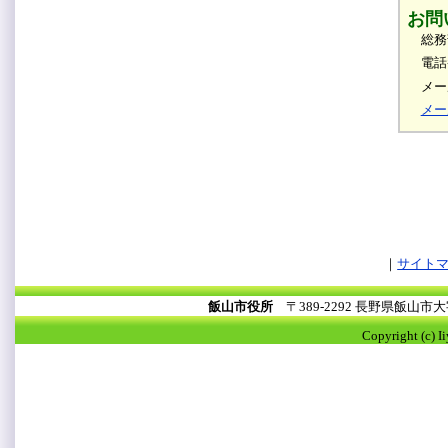
お問
総務
電話
メール
メー
サイト
飯山市役所
〒389-2292 長野県飯山
Copyright (c) I