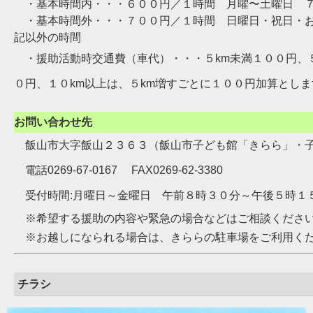
・基本時間内・・・６００円／１時間 月曜〜土曜日 ７
・基本時間外・・・７００円／１時間 日曜日・祝日・お
記以外の時間
・援助活動時交通費（車代）・・・５km未満１００円、５
０円、１０km以上は、５km増すごとに１００円加算としま
お問い合わせ先
飯山市大字飯山２３６３（飯山市子ども館「きらら」・
電話0269-67-0167 FAX0269-62-3380
受付時間:月曜日～金曜日 午前８時３０分～午後５時１
※希望する援助の内容や緊急の場合などはご相談くださ
※お越しになられる場合は、きららの駐車場をご利用く
チラシ