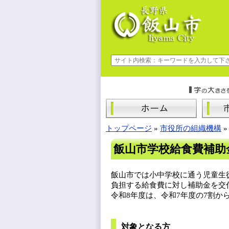
トップページ
»
市役所の組織機構
飯山市学校給食費補助
飯山市では小中学校に通う児童生
負担する給食費に対し補助金を交
令和8年度は、令和7年度の7割か
対象となる方