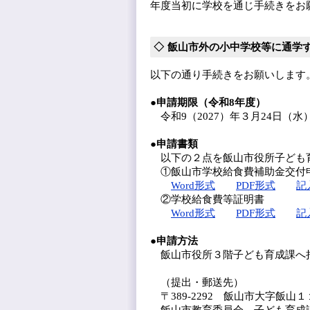
年度当初に学校を通じ手続きをお
飯山市外の小中学校等に通学
以下の通り手続きをお願いします
●申請期限（令和8年度）
令和9（2027）年３月24日（水
●申請書類
以下の２点を飯山市役所子ども
①飯山市学校給食費補助金交付
Word形式
PDF形式
記
②学校給食費等証明書
Word形式
PDF形式
記
●申請方法
飯山市役所３階子ども育成課へ
（提出・郵送先）
〒389-2292 飯山市大字飯山
飯山市教育委員会 子ども育成