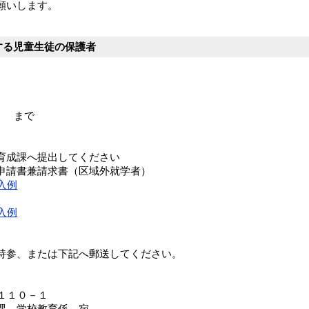
願いします。
する児童生徒の保護者
。
） まで
育成課へ提出してください
申請書兼請求書（区域外就学者）
入例
入例
持参、または下記へ郵送してください。
１１１０－１
課 学校教育係 宛