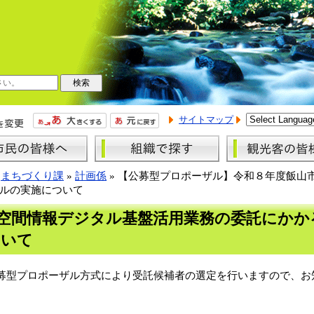
サイトマップ
»
まちづくり課
»
計画係
»
【公募型プロポーザル】令和８年度飯山
ルの実施について
空間情報デジタル基盤活用業務の委託にかか
ついて
型プロポーザル方式により受託候補者の選定を行いますので、お