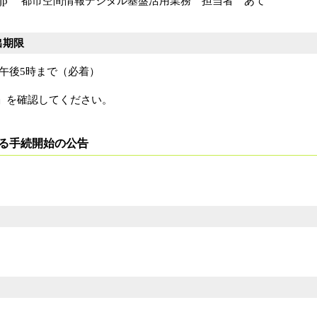
ma.nagano.jp 都市空間情報デジタル基盤活用業務 担当者 あて
出期限
）午後5時まで（必着）
」を確認してください。
る手続開始の公告