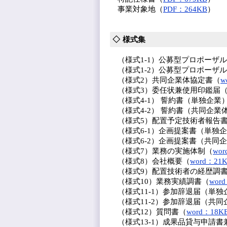
事業対象地（
PDF：264KB
）
様式集
（様式1-1）公募型プロポーザ
（様式1-2）公募型プロポーザ
（様式2）共同企業体協定書（
w
（様式3）委任状兼使用印鑑届
（様式4-1） 誓約書（単独企業
（様式4-2） 誓約書（共同企業
（様式5）配置予定技術者報告
（様式6-1）企画提案書（単独
（様式6-2）企画提案書（共同
（様式7）業務の実施体制（
wor
（様式8）会社概要（
word：21
（様式9）配置技術者の経歴調
（様式10）業務実績調書（
wor
（様式11-1）参加辞退届（単独
（様式11-2）参加辞退届（共同
（様式12）質問書（
word：18K
（様式13-1）成果品貸与申請書