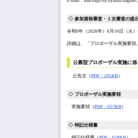
E-mail：machi@city.iiya
参加資格審査・１次審査の提
令和8年（2026年）6月16日（火
詳細は、「プロポーザル実施要領
公募型プロポーザル実施に係
公告文（
PDF：205KB
）
プロポーザル実施要領
実施要領（
PDF：657KB
）
特記仕様書
特記仕様書（
PDF：679KB
）