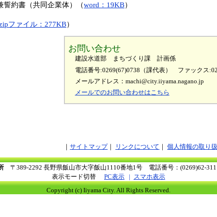
兼誓約書（共同企業体）（
word：19KB
）
zipファイル：277KB
）
お問い合わせ
建設水道部 まちづくり課 計画係
電話番号:0269(67)0738（課代表）
ファックス:026
メールアドレス：machi@city.iiyama.nagano.jp
メールでのお問い合わせはこちら
サイトマップ
リンクについて
個人情報の取り
所
〒389-2292 長野県飯山市大字飯山1110番地1号
電話番号：(0269)62-3
表示モード切替
PC表示
スマホ表示
Copyright (c) Iiyama City. All Rights Reserved.