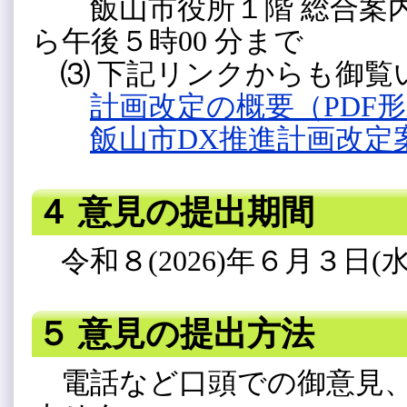
飯山市役所１階 総合案内カ
ら午後５時00 分まで
⑶ 下記リンクからも御覧
計画改定の概要（PDF形式
飯山市DX推進計画改定案（
４ 意見の提出期間
令和８(2026)年６月３日(
５ 意見の提出方法
電話など口頭での御意見、