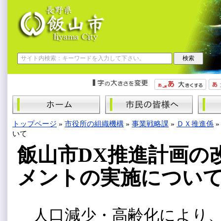
トップページ
»
市役所の組織機構
»
事業戦略課
»
ＤＸ推進係
いて
飯山市DX推進計画の
メントの実施につい
人口減少・高齢化により、