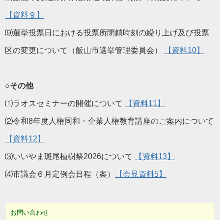
【資料９】
⑼選挙投票日における投票所閉鎖時刻の繰り上げ及び投票
区の変更について（飯山市選挙管理委員会）
【資料10】
○その他
⑴ラオスセミナーの開催について
【資料11】
⑵令和8年度人権同和・企業人権教育講座のご案内について
【資料12】
⑶いいやま斑尾植樹祭2026について
【資料13】
⑷市議会６月定例会日程（案）
【会見資料5】
お問い合わせ