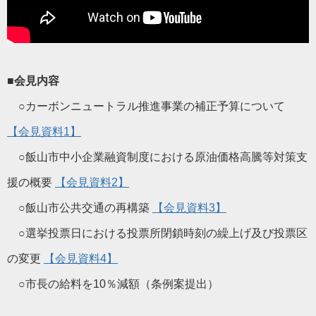
■会見内容
○カーボンニュートラル推進事業の補正予算について
【会見資料1】
○飯山市中小企業融資制度における原油価格高騰等対策支
援の概要
【会見資料2】
○飯山市公共交通の再構築
【会見資料3】
○選挙投票日における投票所閉鎖時刻の繰上げ及び投票区
の変更
【会見資料4】
○市長の給料を10％減額（条例案提出）