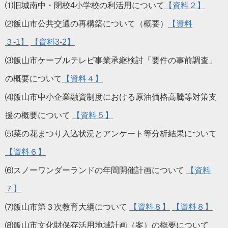
⑴旧城南中・閉校4小学校の利活用について
【資料２】
⑵飯山市公共交通の再構築について（概要）
【資料
３-1】
【資料3-2】
⑶飯山市ケーブルテレビ事業承継検討「要件の事前調査」
の概要について
【資料４】
⑷飯山市中小企業融資制度における原油価格高騰等対策支
援の概要について
【資料５】
⑸菜の花まつり入込状況とアンケート等分析結果について
【資料６】
⑹スノーワンダーランドの年間開催計画について
【資料
７】
⑺飯山市第３次教育大綱について
【資料８】
【資料８】
⑻飯山市文化財保存活用地域計画（案）の概要について