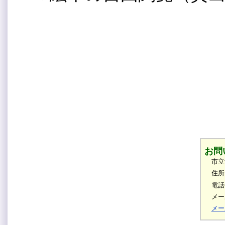
お問
市立
住所
電話番
メール
メー