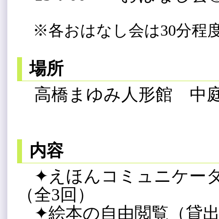
※各おはなし会は30分程
場所
高橋まゆみ人形館 中
内容
✦えほんコミュニケータ
（全3回）
✦
絵本の自由閲覧
（貸