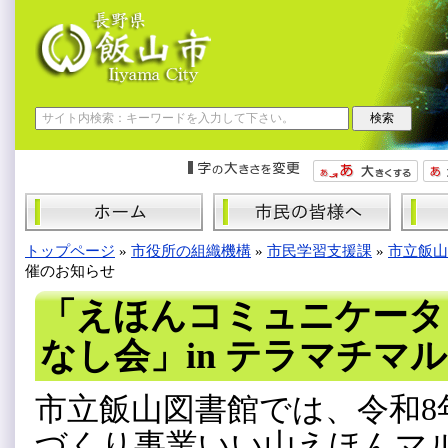
トップページ
»
市役所の組織機構
»
市民学習支援課
»
市立飯山
催のお知らせ
「えほんコミュニケータ
なし会」in テラマチマ
市立飯山図書館では、令和8年
づくり事業いい山えほんマ