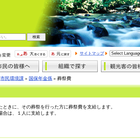
サイトマップ
»
市民環境課
»
国保年金係
»
葬祭費
たときに、その葬祭を行った方に葬祭費を支給します。
場合は、１人に支給します。