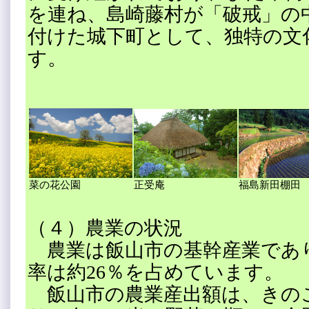
を連ね、島崎藤村が「破戒」の
付けた城下町として、独特の文
す。
菜の花公園
正受庵
福島新田棚田
（４）農業の状況
農業は飯山市の基幹産業であ
率は約26％を占めています。
飯山市の農業産出額は、きのこ