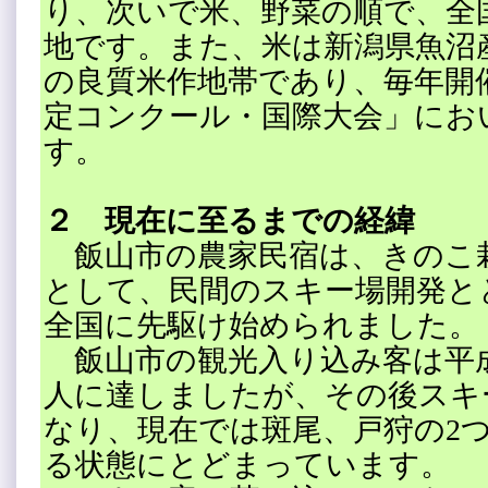
り、次いで米、野菜の順で、全
地です。また、米は新潟県魚沼
の良質米作地帯であり、毎年開
定コンクール・国際大会」にお
す。
２ 現在に至るまでの経緯
飯山市の農家民宿は、きのこ
として、民間のスキー場開発と
全国に先駆け始められました。
飯山市の観光入り込み客は平
人に達しましたが、その後スキ
なり、現在では斑尾、戸狩の2
る状態にとどまっています。