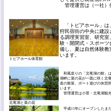
管理運営は（一社）
「トピアホール」は
狩民宿街の中央に建設
る調理実習室、研究室
験・開閉式・スポーツ
備し、夏は自然体験教
います。
トピアホール体育館
和風造りの「北竜湖の館」は
湖畔に菜の花が一面に咲く北
道の散策、ボート遊びの休憩
います。
管理運営は小菅・北竜湖観光
北竜湖と菜の花
平成15年にオープンしたま