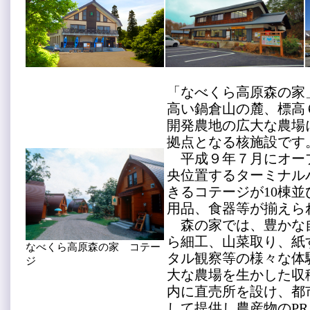
「なべくら高原森の家
高い鍋倉山の麓、標高
開発農地の広大な農場
拠点となる核施設です
平成９年７月にオープ
央位置するターミナル
きるコテージが10棟
用品、食器等が揃えら
森の家では、豊かな
ら細工、山菜取り、紙
なべくら高原森の家 コテー
タル観察等の様々な体
ジ
大な農場を生かした収
内に直売所を設け、都
して提供し農産物のP