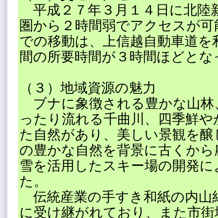
平成２７年３月１４日に北陸
圏から２時間弱でアクセスが可
での移動は、上信越自動車道を利
間の所要時間が３時間ほどとな
（３）地域資源の魅力
ブナに象徴される豊かな山林
ったり流れる千曲川、四季鮮や
た自然があり、美しい景観を醸
の豊かな自然を背景に古くから
雪を活用したスキー場の開発に
た。
伝統産業の手すき和紙の内山
に受け継がれており、また市街