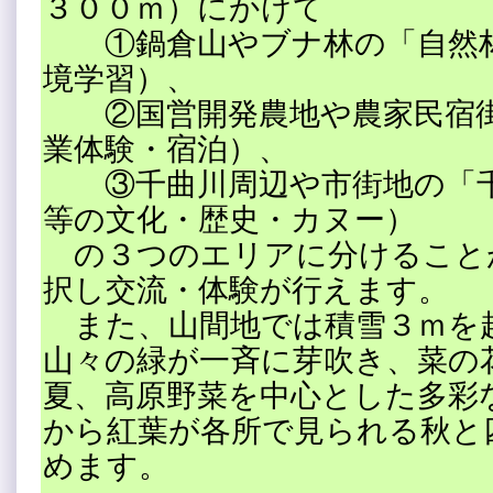
３００ｍ）にかけて
①鍋倉山やブナ林の「自然林
境学習）、
②国営開発農地や農家民宿街
業体験・宿泊）、
③千曲川周辺や市街地の「千
等の文化・歴史・カヌー）
の３つのエリアに分けること
択し交流・体験が行えます。
また、山間地では積雪３ｍを
山々の緑が一斉に芽吹き、菜の
夏、高原野菜を中心とした多彩
から紅葉が各所で見られる秋と
めます。