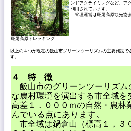
ンドアクライミングなど、ア
利用されています。
管理運営は斑尾高原観光協会
斑尾高原トレッキング
以上の４つが現在の飯山市グリーンツーリズムの主要施設で
す。
４ 特 徴
飯山市のグリーンツーリズム
な農村環境を演出する市全域を
高差１，０００ｍの自然・農林
んでいる点にあります。
市全域は鍋倉山（標高１，３