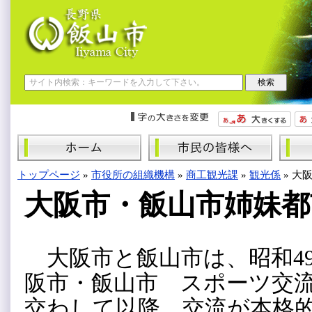
トップページ
»
市役所の組織機構
»
商工観光課
»
観光係
»
大阪
大阪市・飯山市姉妹都
大阪市と飯山市は、昭和49年
阪市・飯山市 スポーツ交
交わして以降、交流が本格的