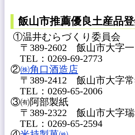
飯山市推薦優良土産品登
①温井むらづくり委員会
〒389-2602 飯山市大字一
TEL：0269-69-2773
②
㈱角口酒造店
〒389-2412 飯山市大字常郷
TEL：0269-65-2006
③㈲阿部製紙
〒389-2322 飯山市大字瑞穂
TEL：0269-65-2594
④
米持製菓㈱