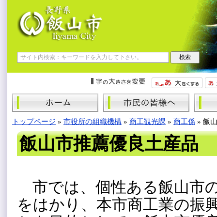
トップページ
»
市役所の組織機構
»
商工観光課
»
商工係
»
飯
飯山市推薦優良土産品
市では、個性ある飯山市の
をはかり、本市商工業の振