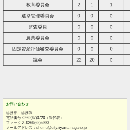
教育委員会
2
1
1
選挙管理委員会
0
0
０
監査委員
０
０
０
農業委員会
０
０
０
固定資産評価審査委員会
0
０
0
議会
22
20
０
お問い合わせ
総務部 総務課
電話番号:0269(67)0720（課代表）
ファックス:0269(62)5990
メールアドレス：shomu@city.iiyama.nagano.jp