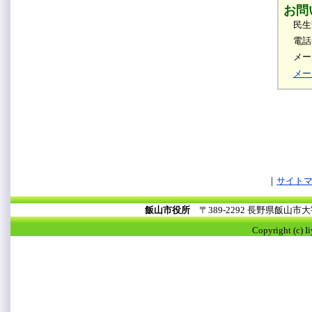
お問
民生
電話
メール
メー
サイト
飯山市役所
〒389-2292 長野県飯山
Copyright (c) I