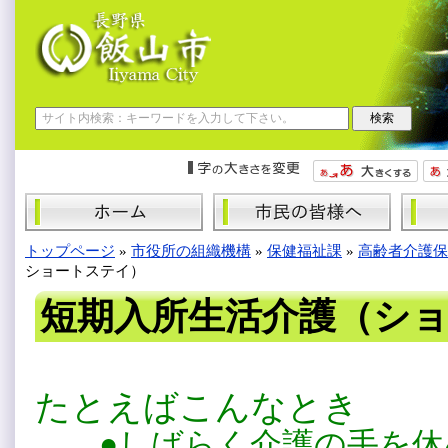
トップページ
»
市役所の組織機構
»
保健福祉課
»
高齢者介護保
ショートステイ）
短期入所生活介護（シ
たとえばこんなとき
●しばらく介護の手を休