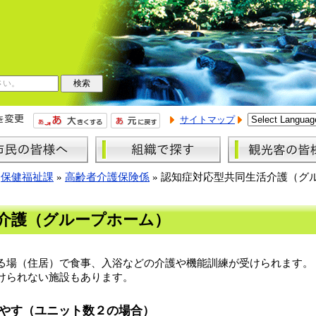
サイトマップ
»
保健福祉課
»
高齢者介護保険係
»
認知症対応型共同生活介護（グ
介護（グループホーム）
る場（住居）で食事、入浴などの介護や機能訓練が受けられます。
けられない施設もあります。
やす（ユニット数２の場合）