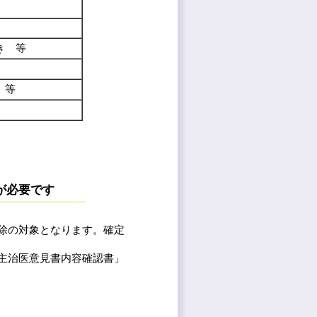
き 等
 等
が必要です
除の対象となります。確定
主治医意見書内容確認書」