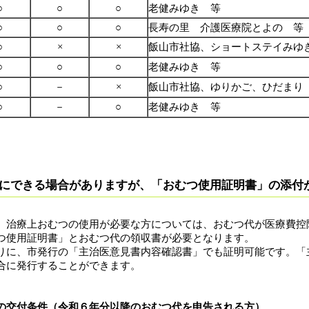
○
○
○
老健みゆき 等
○
○
○
長寿の里 介護医療院とよの 等
○
×
×
飯山市社協、ショートステイみゆ
○
○
○
老健みゆき 等
○
－
×
飯山市社協、ゆりかご、ひだまり
○
－
○
老健みゆき 等
にできる場合がありますが、「おむつ使用証明書」の添付
治療上おむつの使用が必要な方については、おむつ代が医療費控
つ使用証明書」とおむつ代の領収書が必要となります。
に、市発行の「主治医意見書内容確認書」でも証明可能です。「
合に発行することができます。
の交付条件（令和６年分以降のおむつ代を申告される方）