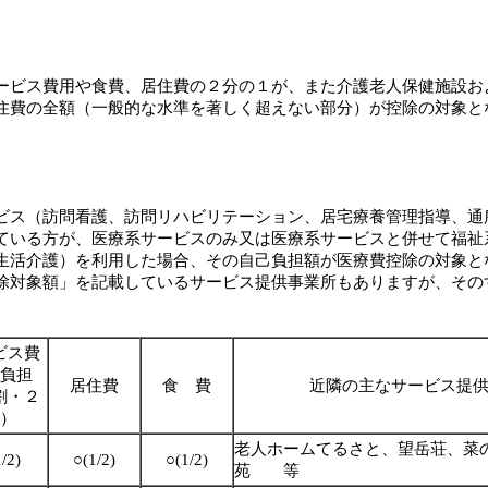
ビス費用や食費、居住費の２分の１が、また介護老人保健施設お
住費の全額（一般的な水準を著しく超えない部分）が控除の対象と
ス（訪問看護、訪問リハビリテーション、居宅療養管理指導、通
ている方が、医療系サービスのみ又は医療系サービスと併せて福祉
生活介護）を利用した場合、その自己負担額が医療費控除の対象と
除対象額」を記載しているサービス提供事業所もありますが、その
ビス費
負担
居住費
食 費
近隣の主なサービス提
割・２
）
老人ホームてるさと、望岳荘、菜
/2)
○(1/2)
○(1/2)
苑 等