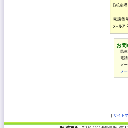
お問
民生
電話
メール
メー
サイト
飯山市役所
〒389-2292 長野県飯山