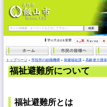
トップページ
»
市役所の組織機構
»
保健福祉課
»
高齢者介護保
福祉避難所について
福祉避難所とは