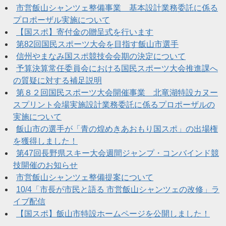
市営飯山シャンツェ整備事業 基本設計業務委託に係る
プロポーザル実施について
【国スポ】寄付金の贈呈式を行います
第82回国民スポーツ大会を目指す飯山市選手
信州やまなみ国スポ競技会会期の決定について
予算決算常任委員会における国民スポーツ大会推進課へ
の質疑に対する補足説明
第８２回国民スポーツ大会開催事業 北竜湖特設カヌー
スプリント会場実施設計業務委託に係るプロポーザルの
実施について
飯山市の選手が「青の煌めきあおもり国スポ」の出場権
を獲得しました！
第47回長野県スキー大会週間ジャンプ・コンバインド競
技開催のお知らせ
市営飯山シャンツェ整備提案について
10/4「市長が市民と語る 市営飯山シャンツェの改修」ラ
イブ配信
【国スポ】飯山市特設ホームページを公開しました！