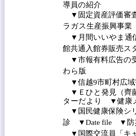
導員の紹介
▼固定資産評価審査
ラガス生産振興事
▼月間いいやま通
館共通入館券販売
▼市報有料広告の
わら版
▼信越9市町村広域
▼Ｅひと発見（齊藤
ターだより ▼健
▼国民健康保険シ
診 ▼Date file
▼国際交流員「キ