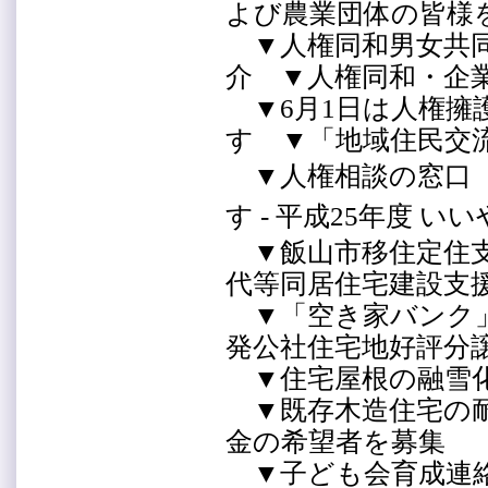
よび農業団体の皆様
▼人権同和男女共同
介 ▼人権同和・企
▼6月1日は人権擁
す ▼「地域住民交
▼人権相談の窓口
す - 平成25年度 い
▼飯山市移住定住支
代等同居住宅建設支
▼「空き家バンク」
発公社住宅地好評
▼住宅屋根の融雪化
▼既存木造住宅の耐
金の希望者を募集
▼子ども会育成連絡