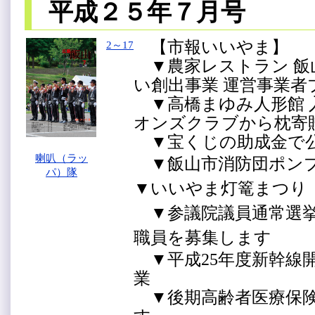
平成２５年７月号
【市報いいやま】
2～17
▼農家レストラン 飯
い創出事業 運営事業
▼高橋まゆみ人形館 
オンズクラブから枕寄
▼宝くじの助成金で
喇叭（ラッ
▼飯山市消防団ポンプ
パ）隊
▼いいやま灯篭まつ
▼参議院議員通常選挙 
職員を募集します
▼平成25年度新幹線
業
▼後期高齢者医療保険