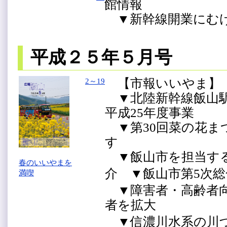
館情報
▼新幹線開業にむけ
平成２５年５月号
【市報いいやま】
2～19
▼北陸新幹線飯山
平成25年度事業
▼第30回菜の花ま
す
▼飯山市を担当する
春のいいやまを
介
▼飯山市第5次
満喫
▼障害者・高齢者向
者を拡大
▼信濃川水系の川づ