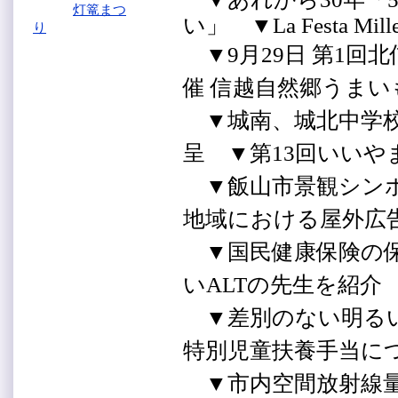
灯篭まつ
い」 ▼La Festa Mille 
り
▼9月29日 第1回
催 信越自然郷うまい
▼城南、城北中学校
呈
▼第13回いいや
▼飯山市景観シン
地域における屋外広
▼国民健康保険の保
いALTの先生を紹介
▼差別のない明るい
特別児童扶養手当に
▼市内空間放射線