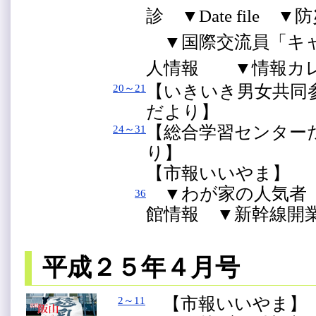
診 ▼Date file
▼国際交流員「キ
人情報 ▼情報カ
【いきいき男女共
20～21
だより】
【総合学習センタ
24～31
り】
【市報いいやま】
▼わが家の人気者（
36
館情報 ▼新幹線開
平成２５年４月号
【市報いいやま】
2～11