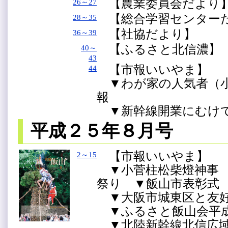
【農業委員会だより
26～27
【総合学習センター
28～35
【社協だより】
36～39
【ふるさと北信濃】（
40～
43
【市報いいやま】
44
▼わが家の人気者（小
報
▼新幹線開業にむけて
平成２５年８月号
【市報いいやま】
2～15
▼小菅柱松柴燈神事 
祭り ▼飯山市表彰
▼大阪市城東区と友
▼ふるさと飯山会平成
▼北陸新幹線北信広域