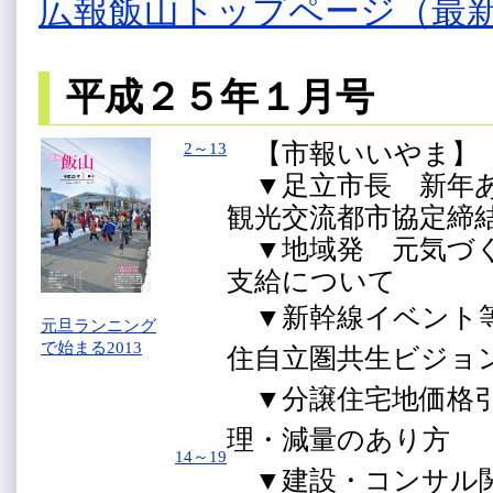
広報飯山トップページ（最
平成２５年１月号
【市報いいやま】
2～13
▼足立市長 新年あ
観光交流都市協定締
▼地域発 元気づく
支給について
▼新幹線イベント
元旦ランニング
で始まる2013
住自立圏共生ビジョ
▼分譲住宅地価格
理・減量のあり方
14～19
▼建設・コンサル関