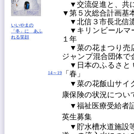
▼交流促進と、共
▼第５次総合計画基
▼北信３市長北信
いいやまの
▼キリンビールマ
「冬」に あふ
れる笑顔
１年
▼菜の花まつり売店
ジャンプ混合団体で
▼日本のふるさと 
「春」
14～19
▼菜の花飯山サイ
康保険の状況につ
▼福祉医療受給者証
英生募集
▼貯水槽水道施設等