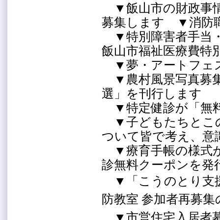
▼飯山市の財政事情
募集します ▼消防
▼特別障害者手当・
飯山市福祉医療費特
▼夢・アートフェ
▼農村風景写真募集
選」を刊行します
▼特定健診が「無
▼子どもたちとこ
ついて皆で考え、
▼療育手帳の様式が
診無料クーポンを
▼「こうのとり支
防教室 参加者再募
▼市営住宅入居者