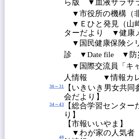
ら版 ▼血液サラサ
▼市役所の機構（
▼Ｅひと発見（山﨑
ターだより ▼健
▼国民健康保険シ
診 ▼Date file
▼国際交流員「キ
人情報 ▼情報カ
【いきいき男女共
30～31
会だより】
【総合学習センタ
34～43
り】
【市報いいやま】
▼わが家の人気者（
48