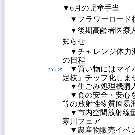
▼6月の児童手当
▼フラワーロード
▼後期高齢者医療人
知らせ
▼チャレンジ体力測
の日程
▼買い物にはマイ
20～25
定枝」チップ化し
▼生ごみ処理機購
▼食の安全・安心を
等の放射性物質簡
▼市内空間放射線量
寒川フェア
▼農産物販売イベン