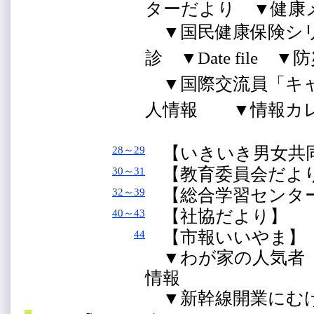
ターだより ▼健
▼国民健康保険シ
診 ▼Date file
▼国際交流員「キ
人情報 ▼情報カ
【いきいき男女共
28～29
【教育委員会だよ
30～31
【総合学習センタ
32～39
【社協だより】
40～43
【市報いいやま】
44
▼わが家の人気者（
情報
▼新幹線開業にむ