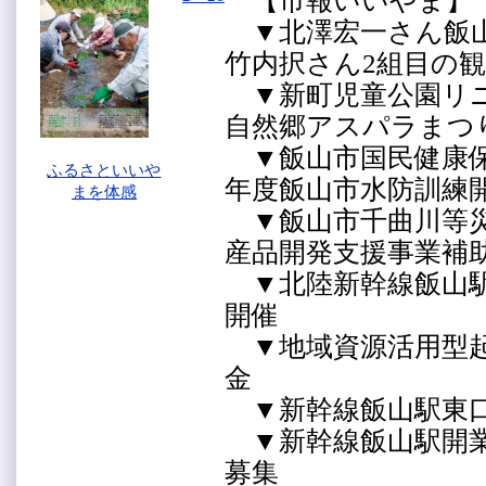
【市報いいやま】
▼北澤宏一さん飯山
竹内択さん2組目の
▼新町児童公園リニ
自然郷アスパラま
▼飯山市国民健康保
ふるさといいや
年度飯山市水防訓
まを体感
▼飯山市千曲川等災
産品開発支援事業補
▼北陸新幹線飯山駅
開催
▼地域資源活用型起
金
▼新幹線飯山駅東
▼新幹線飯山駅開業
募集