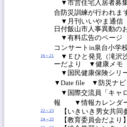
▼市営住宅入居者募
合防災訓練が行われま
▼月刊いいやま通信 
日付飯山市人事異動
▼有料広告のページ
コンサートin泉台小学
▼Ｅひと発見（滝沢沙
16～21
ーだより ▼健康メ
▼国民健康保険シリ
▼Date file ▼防災
▼国際交流員「キャ
報 ▼情報カレンダ
【いきいき男女共同
22～23
【教育委員会だより
24～25