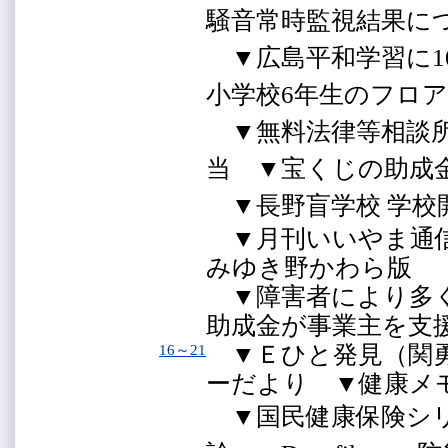
騒音常時監視結果に
▼広島平和学習に1
小学校6年生のフロ
▼無料法律等相談所
当 ▼宝くじの助成
▼長野盲学校 学校
▼月刊いいやま通信
みゆき野かわら版
▼障害者により多く
助成金が事業主を支
▼Ｅひと発見（関勇
16～21
ーだより ▼健康
▼国民健康保険シ