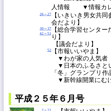
人情報 ▼情報カ
【いきいき男女共
26～27
会だより】
【総合学習センタ
30～37
42～51
り】
【議会だより】
【市報いいやま】
52
▼わが家の人気者
▼日本のふるさと
「冬」グランプリ作
▼新幹線開業にむ
平成２５年６月号
2～21