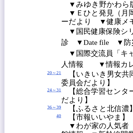
▼みゆき野かわら
▼Ｅひと発見（月岡
ーだより ▼健康
▼国民健康保険シ
診 ▼Date file 
▼国際交流員「キ
人情報 ▼情報カ
【いきいき男女
20～21
委員会だより】
【総合学習センタ
24～31
だより】
【ふるさと北信濃
36～39
【市報いいやま】
40
▼わが家の人気者（