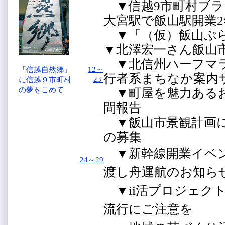
▼信越9市町村ブラ
大宮駅で飯山駅開業
▼「（仮）飯山ぷ
▼北澤宏一さん飯山
▼北信州ハーフマラソ
12～
「
信越自然郷」
行者系まちなか案内
23
に信越９市町村
の夢をこめて
▼町屋を魅力あるお
間報告
▼飯山市景観計画に
の募集
▼新幹線開業イベン
24～29
渡し舟運航のお知
▼ii活プロジェク
流行にご注意を