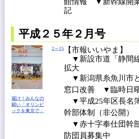
館情報 ▼新幹線開
記
平成２５年２月号
【市報いいやま】
2～15
▼新設市道「静間線
拡大
▼新潟県糸魚川市と
窓口改善 ▼臨時日
届け！みんなの
▼平成25年区長名
願い「オリンピ
ックを東京で」
幹部体制（非公開
▼赤十字奉仕団幹部
防団員募集中