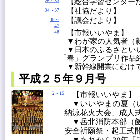
【総合学習センター
26～33
【社協だより】
34～37
【議会だより】
38～
47
【市報いいやま】
48
▼わが家の人気者（
▼日本のふるさとい
「春」グランプリ作品
▼新幹線開業にむけて
平成２５年９月号
【市報いいやま】
2～15
▼いいやまの夏（い
納涼花火大会、成人
▼岳北消防本部（飯
安全祈願祭・起工式
▼あれから30年「5