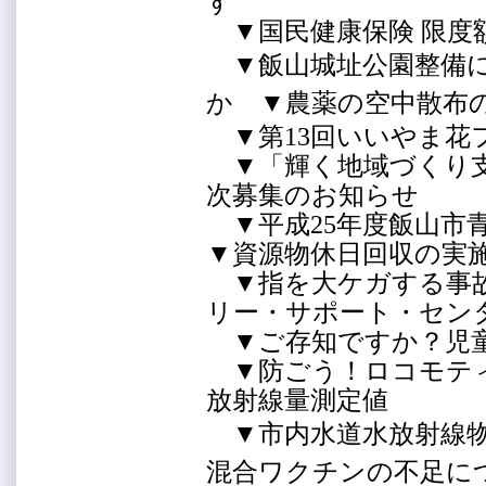
す
▼国民健康保険 限度
▼飯山城址公園整備に
か ▼農薬の空中散布
▼第13回いいやま
▼「輝く地域づくり支
次募集のお知らせ
▼平成25年度飯山市
▼資源物休日回収の実
▼指を大ケガする事故
リー・サポート・セ
▼ご存知ですか？児
▼防ごう！ロコモティ
放射線量測定値
▼市内水道水放射線物
混合ワクチンの不足