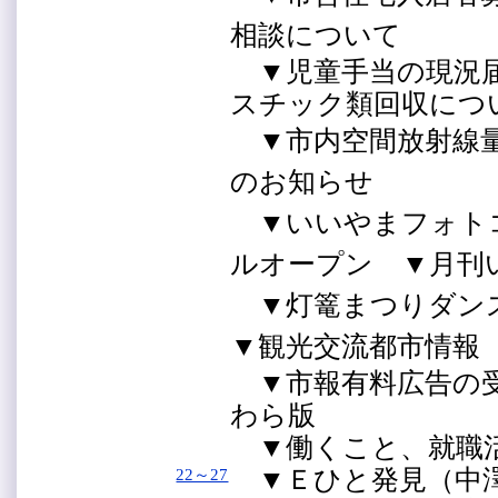
相談について
▼児童手当の現況届
スチック類回収に
▼市内空間放射線
のお知らせ
▼いいやまフォト
ルオープン
▼月刊
▼灯篭まつりダン
▼観光交流都市
▼市報有料広告の受
わら版
▼働くこと、就職活
▼Ｅひと発見（中澤
22～27