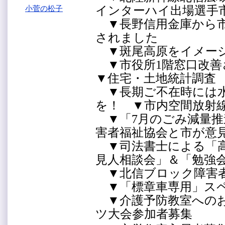
インターハイ出場選
小菅の松子
▼長野信用金庫から市
されました
▼斑尾高原をイメー
▼市役所1階窓口改
▼住宅・土地統計調査
▼長期ご不在時には水
を！ ▼市内空間放射
▼「7月のごみ減量推
害者福祉協会と市が
▼司法書士による「高
見人相談会」＆「勉強
▼北信ブロック障害
▼「標章車専用」スペ
▼介護予防教室へのお
ツ大会参加者募集