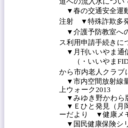
道への流入水につ
▼春の交通安全運
注射 ▼特殊詐欺
▼介護予防教室へ
ス利用申請手続きに
▼月刊いいやま通
（
・いいやまFI
から市内老人クラブ
▼市内空間放射線量
上ウォーク2013
▼みゆき野かわら
▼Ｅひと発見（月岡
ーだより ▼健康
▼国民健康保険シ