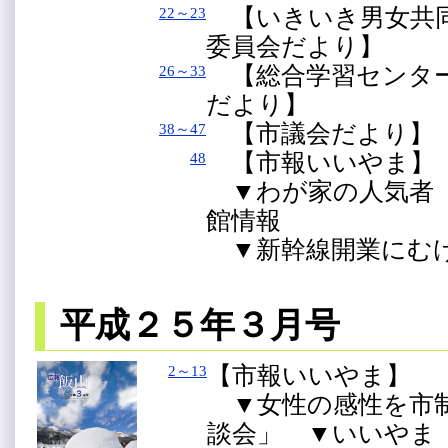
【いきいき男女
22～23
委員会だより】
【総合学習センタ
26～33
だより】
【市議会だより】
38～47
【市報いいやま】
48
▼わが家の人気者（
館情報
▼新幹線開業にむけ
平成２５年３月号
【市報いいやま】
2～13
▼女性の感性を市制
談会」 ▼いいやま