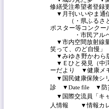
修繕受注希望者登録
▼月刊いいやま通
（・県ふるさとの
ポスター等コンクー
・市民アルペン
▼市内空間放射線量
笑って、のど自慢」
▼みゆき野かわら
▼Ｅひと発見（中澤
ーだより ▼健康
▼国民健康保険シ
診 ▼Date file 
▼国際交流員「キ
人情報 ▼情報カ