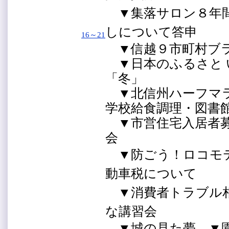
▼集落サロン８年間
しについて答申
16～21
▼信越９市町村ブ
▼日本のふるさと 
「冬」
▼北信州ハーフマラ
学校給食調理・図書
▼市営住宅入居者募
会
▼防ごう！ロコモ
動車税について
▼消費者トラブル相
な講習会
▼城の見た夢 ▼園