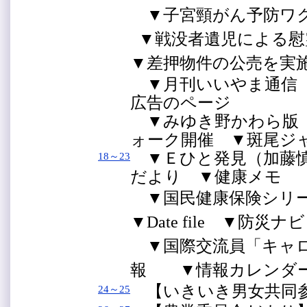
▼子宮頸がん予防ワク
▼戦没者遺児による
▼差押物件の公売を実
▼月刊いいやま通信 
広告のページ
▼みゆき野かわら版 
ォーク開催 ▼斑尾ジャ
▼Ｅひと発見（加藤慎
18～23
だより ▼健康メモ
▼国民健康保険シリ
▼Date file ▼防災ナビ
▼国際交流員「キャ
報 ▼情報カレンダ
【いきいき男女共同
24～25