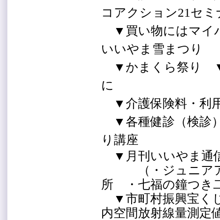
コアクション21セミ
▼買い物にはマイ
いいやま雪まつり
▼かまくら祭り ▼
に
▼介護保険料・利用
▼各種健診（検診）
り講座
▼月刊いいやま通
（・ジュニアアル
所 ・七福の鐘つき
▼市町村振興宝くじ
内空間放射線量測定