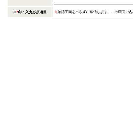
※
確認画面を出さずに送信します。この画面で内
※
*
印：入力必須項目