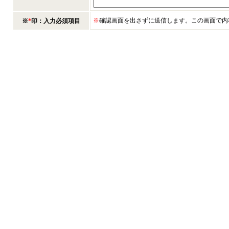
※
確認画面を出さずに送信します。この画面で内
※
*
印：入力必須項目