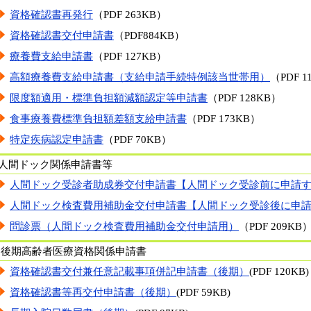
資格確認書再発行
（PDF 263KB）
資格確認書交付申請書
（PDF884KB）
療養費支給申請書
（PDF 127KB）
高額療養費支給申請書（支給申請手続特例該当世帯用）
（PDF 1
限度額適用・標準負担額減額認定等申請書
（PDF 128KB）
食事療養費標準負担額差額支給申請書
（PDF 173KB）
特定疾病認定申請書
（PDF 70KB）
人間ドック関係申請書等
人間ドック受診者助成券交付申請書【人間ドック受診前に申請
人間ドック検査費用補助金交付申請書【人間ドック受診後に申
問診票（人間ドック検査費用補助金交付申請用）
（PDF 209KB
後期高齢者医療資格関係申請書
資格確認書交付兼任意記載事項併記申請書（後期）
(PDF 120KB)
資格確認書等再交付申請書（後期）
(PDF 59KB)