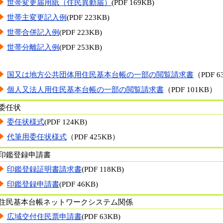
世帯変更届用紙（住民異動届）
(PDF 169KB)
世帯主変更記入例
(PDF 223KB)
世帯合併記入例
(PDF 223KB)
世帯分離記入例
(PDF 253KB)
国又は地方公共団体用住民基本台帳の一部の閲覧請求書
（PDF 6
個人又法人用住民基本台帳の一部の閲覧請求書
（PDF 101KB）
委任状
委任状様式
(PDF 124KB)
代筆用委任状様式
（PDF 425KB）
印鑑登録申請書
印鑑登録証明書請求書
(PDF 118KB)
印鑑登録申請書
(PDF 46KB)
住民基本台帳ネットワークシステム関係
広域交付住民票申請書
(PDF 63KB)