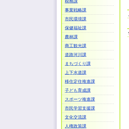
税務課
事業戦略課
市民環境課
保健福祉課
農林課
商工観光課
道路河川課
まちづくり課
上下水道課
移住定住推進課
子ども育成課
スポーツ推進課
市民学習支援課
文化交流課
人権政策課