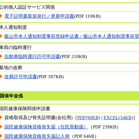
公的個人認証サービス関係
電子証明書新規発行／更新申請書
(PDF 110KB)
本人通知制度
飯山市本人通知制度事前登録申込書／飯山市本人通知制度事前
車両の臨時運行
自動車臨時運行許可申請書
(PDF 218KB)
墓地の改葬
改葬許可申請書
(PDF 397KB)
国保年金係
国民健康保険関係申請書
資格取得及び喪失証明書(会社用)
［
PDF(90KB)
|
EXCEL(34KB)
］
国民健康保険資格喪失届（住民異動届）
（PDF 239KB）
国民健康保険資格喪失届記入例
（PDF 646B）