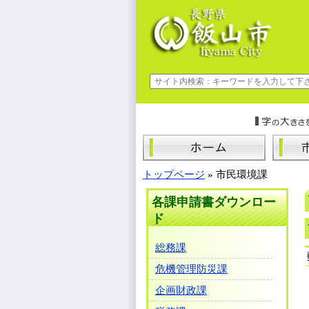
トップページ
»
市民環境課
各課申請書ダウンロー
ド
総務課
危機管理防災課
企画財政課