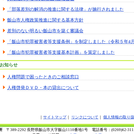
「部落差別の解消の推進に関する法律」が施行されました
飯山市人権政策推進に関する基本方針
差別のない明るい飯山市を築く審議会
「飯山市犯罪被害者等支援条例」を制定しました（令和５年4月
「飯山市犯罪被害者等支援基本計画」を策定しました
お知らせ
人権問題で困ったときのご相談窓口
人権啓発ＤＶＤ・本の貸出について
サイトマップ
リンクについて
個人情報の取り
所
〒389-2292 長野県飯山市大字飯山1110番地1号
電話番号：(0269)62-3