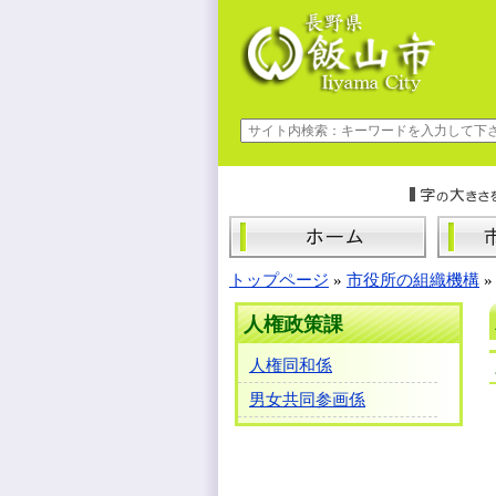
トップページ
»
市役所の組織機構
人権政策課
人権同和係
男女共同参画係